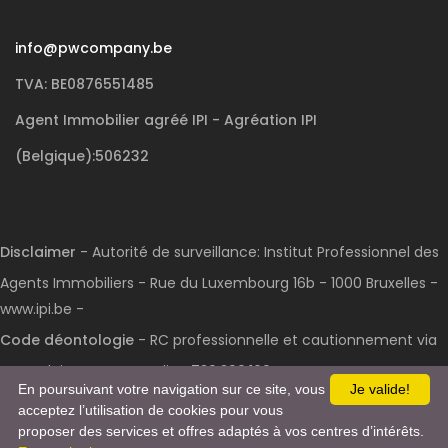
info@pwcompany.be
TVA: BE0876551485
Agent Immobilier agréé IPI - Agréation IPI
(Belgique):506232
Disclaimer
- Autorité de surveillance: Institut Professionnel des
Agents Immobiliers - Rue du Luxembourg 16b - 1000 Bruxelles -
www.ipi.be -
Code déontologie
- RC professionnelle et cautionnement via
AXA Belgium S.A. : n° police 730.390.160
En poursuivant votre navigation sur ce site, vous
Je valide!
acceptez l’utilisation de cookies pour vous
proposer des services et offres adaptés à vos centres d’intérêts.