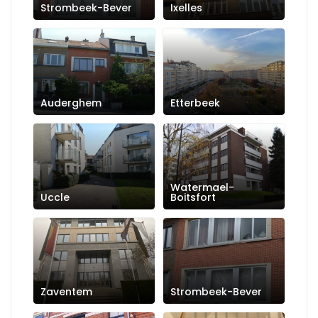
Strombeek-Bever
Ixelles
Auderghem
Etterbeek
Watermael-
Uccle
Boitsfort
Zaventem
Strombeek-Bever