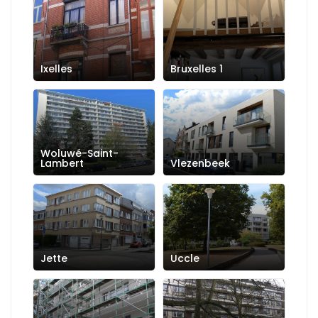
Ixelles
Bruxelles 1
Woluwé-Saint-
Lambert
Vlezenbeek
Jette
Uccle