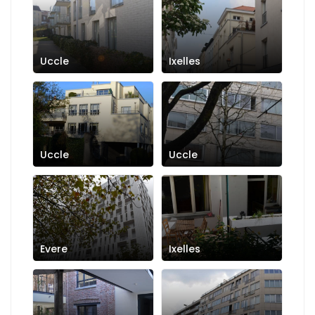
Uccle
Ixelles
Uccle
Uccle
Evere
Ixelles