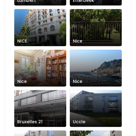
Lambert
Etterbeek
NICE
Nice
Nice
Nice
Bruxelles 21
Uccle