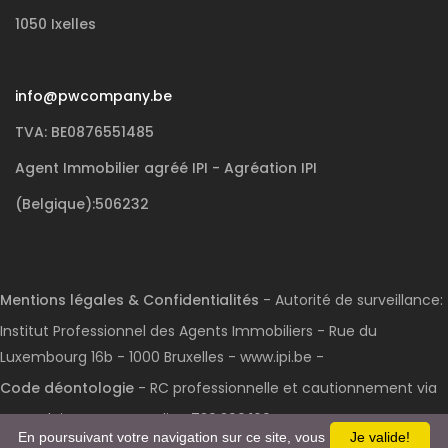
1050 Ixelles
info@pwcompany.be
TVA: BE0876551485
Agent Immobilier agréé IPI - Agréation IPI
(Belgique):506232
Mentions légales & Confidentialités
- Autorité de surveillance:
Institut Professionnel des Agents Immobiliers - Rue du
Luxembourg 16b - 1000 Bruxelles - www.ipi.be -
Code déontologie
- RC professionnelle et cautionnement via
AXA Belgium S.A. : n° police 730.390.160
En poursuivant votre navigation sur ce site, vous
Je valide!