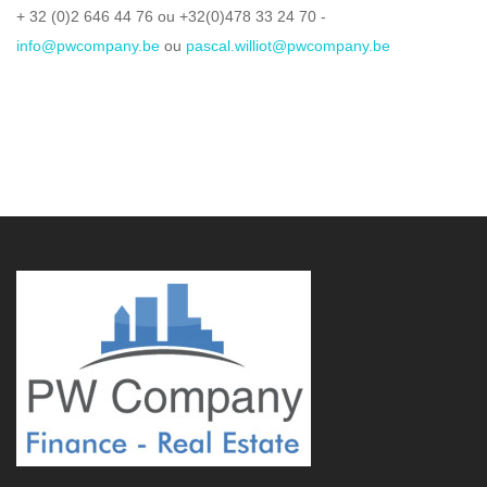
+ 32 (0)2 646 44 76 ou +32(0)478 33 24 70 -
info@pwcompany.be
ou
pascal.williot@pwcompany.be